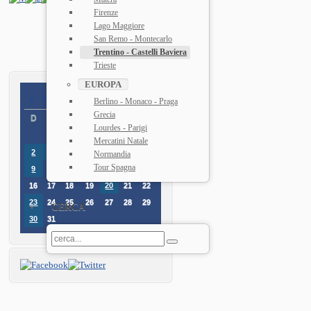
Firenze
Lago Maggiore
San Remo - Montecarlo
Trentino - Castelli Baviera
Trieste
EUROPA
«
<
Agosto
2026
>
»
Berlino - Monaco - Praga
Grecia
D
L
M
M
G
V
D
Lourdes - Parigi
1
Mercatini Natale
6
2
3
4
5
7
8
Normandia
Tour Spagna
9
10
11
12
13
14
15
16
17
18
19
20
21
22
23
24
25
26
27
28
29
CERCA
30
31