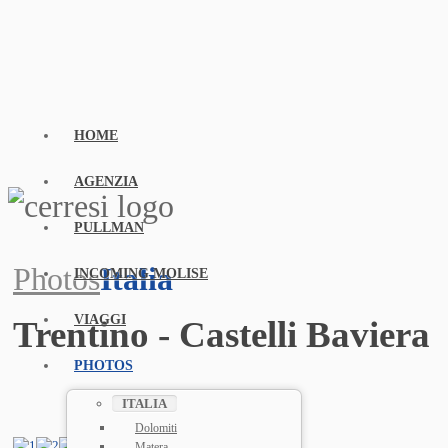
HOME
AGENZIA
PULLMAN
Photos
Italia
INCOMING MOLISE
VIAGGI
Trentino - Castelli Baviera
PHOTOS
ITALIA
Dolomiti
Matera