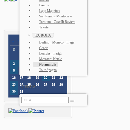
Firenze
Lago Maggiore
San Remo - Montecarlo
Trentino - Castelli Baviera
Trieste
EUROPA
«
<
Agosto
2026
>
»
Berlino - Monaco - Praga
Grecia
D
L
M
M
G
V
D
Lourdes - Parigi
1
Mercatini Natale
2
3
4
5
6
7
8
Normandia
Tour Spagna
9
10
11
12
13
14
15
16
17
18
19
20
21
22
23
24
25
26
27
28
29
CERCA
30
31