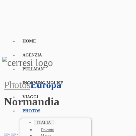
HOME
AGENZIA
PULLMAN
Photos
Europa
INCOMING MOLISE
VIAGGI
Normandia
PHOTOS
ITALIA
Dolomiti
Matera